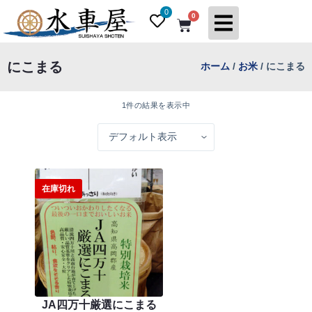
コ
0
0
ン
テ
ン
にこまる
ホーム
/
お米
/ にこまる
ツ
へ
ス
1件の結果を表示中
キ
ッ
プ
在庫切れ
JA四万十厳選にこまる