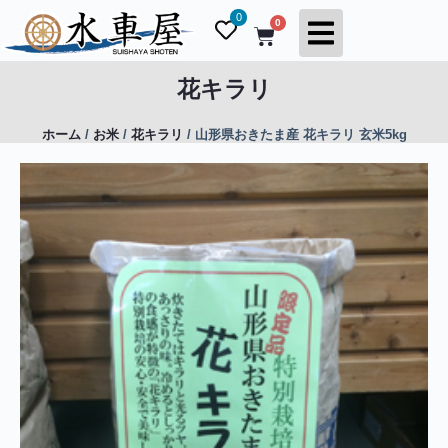
コ
0
0
ン
テ
ン
花キラリ
ツ
へ
ホーム
/
お米
/
花キラリ
/ 山形県おきたま産 花キラリ 玄米5kg
ス
キ
ッ
プ