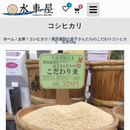
コ
0
0
ン
テ
ン
コシヒカリ
ツ
へ
ホーム
/
お米
/
コシヒカリ
/ 黒田嘉郎の息子さんたちのこだわりコシヒカ
ス
リ 玄米1kg
キ
ッ
プ